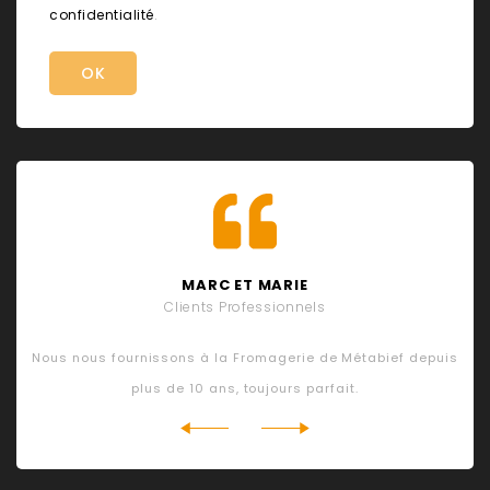
confidentialité
.
MARC ET MARIE
Clients Professionnels
re
Nous nous fournissons à la Fromagerie de Métabief depuis
plus de 10 ans, toujours parfait.