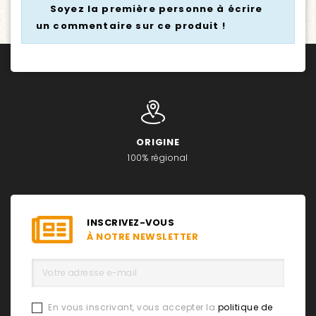
Soyez la première personne à écrire
Label
AOP
un commentaire sur ce produit !
ORIGINE
100% régional
INSCRIVEZ-VOUS
À NOTRE NEWSLETTER
En vous inscrivant, vous accepter la
politique de